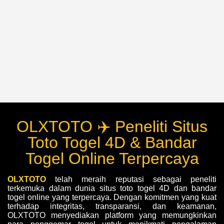
OLXTOTO ✈️ Peneliti Situs
Toto Togel 4D & Bandar
Togel Online Terpercaya
OLXTOTO
telah meraih reputasi sebagai peneliti
terkemuka dalam dunia situs toto togel 4D dan bandar
togel online yang terpercaya. Dengan komitmen yang kuat
terhadap integritas, transparansi, dan keamanan,
OLXTOTO menyediakan platform yang memungkinkan