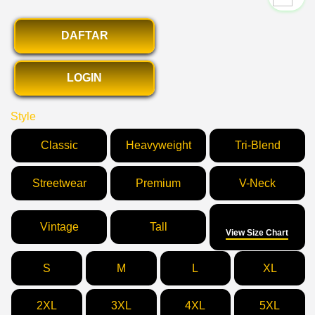
DAFTAR
LOGIN
Style
Classic
Heavyweight
Tri-Blend
Streetwear
Premium
V-Neck
Size
Vintage
Tall
View Size Chart
S
M
L
XL
2XL
3XL
4XL
5XL